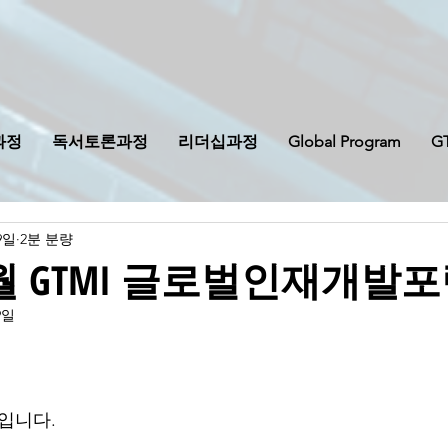
과정
독서토론과정
리더십과정
Global Program
G
9일
2분 분량
 5월 GTMI 글로벌인재개발
9일
원입니다.